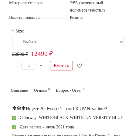
Материал стельки:
ЭВА (вспененный
полимер)+текстиль
Высота подошвы:
Резина
Size:
12490 ₽
22500 ₽
Купить
-
+
0
0
Описание
Отзывы
Вопрос - Ответ
❇❇❇
Ищете
Air Force 1 Low LX UV Reactive?
Colorway: WHITE/BLACK-WHITE-UNIVERSITY BLUE
Дата релиза - июль 2021 года
Купите
оригинальные
кроссовки
Nike Air Force 1 Low