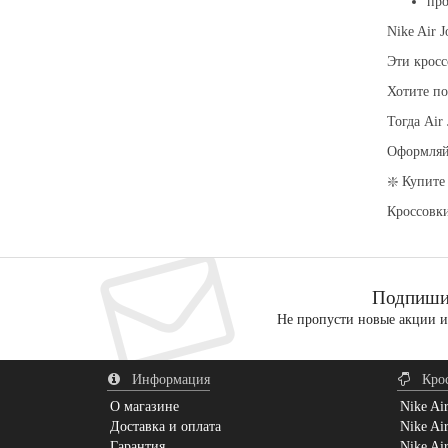
про
Nike Air 
Эти кросс
Хотите по
Тогда Air
Оформляйт
❇️ Купите
Кроссовк
Подпишис
Не пропусти новые акции 
Информация
Кро
О магазине
Nike Ai
Доставка и оплата
Nike Ai
Гарантия
Nike Air