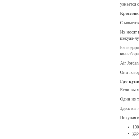
узнаётся 
Кроссовк
С момента
Их носят 
кэжуал-л
Благодаря
коллабора
Air Jorda
Они говор
Где купи
Если вы х
Один из 
Здесь вы 
Покупая 
10
удо