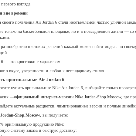
с первого взгляда.
и вне времени
 своего появления Air Jordan 6 стали неотъемлемой частью уличной мод
не только на баскетбольной площадке, но и в повседневной жизни — со
уками.
 разнообразию цветовых решений каждый может найти модель по своему
ций.
n 6 — это кроссовки с характером.
ят о вкусе, уверенности и любви к легендарному стилю.
ть оригинальные Air Jordan 6
отите купить оригинальные Nike Air Jordan 6, выбирайте только провере
таких —
официальный интернет-магазин Nike Jordan-Shop.Moscow
, где п
найдете актуальные расцветки, лимитированные версии и полные линейк
в
Jordan-Shop.Moscow
, вы получаете:
0% оригинальную продукцию Nike;
бную систему заказа и быструю доставку;