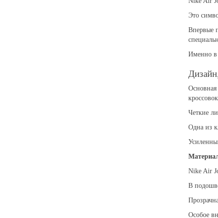
Nike Air 
Это симво
Впервые п
специаль
Именно в 
Дизайн
Основная 
кроссово
Четкие ли
Одна из к
Усиленный
Материал
Nike Air 
В подошве
Прозрачна
Особое вн