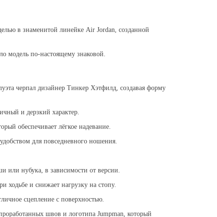
делью в знаменитой линейке Air Jordan, созданной
ло модель по-настоящему знаковой.
илуэта черпал дизайнер Тинкер Хэтфилд, создавая форму
ичный и дерзкий характер.
орый обеспечивает лёгкое надевание.
и удобством для повседневного ношения.
ши или нубука, в зависимости от версии.
ри ходьбе и снижает нагрузку на стопу.
отличное сцепление с поверхностью.
 проработанных швов и логотипа Jumpman, который