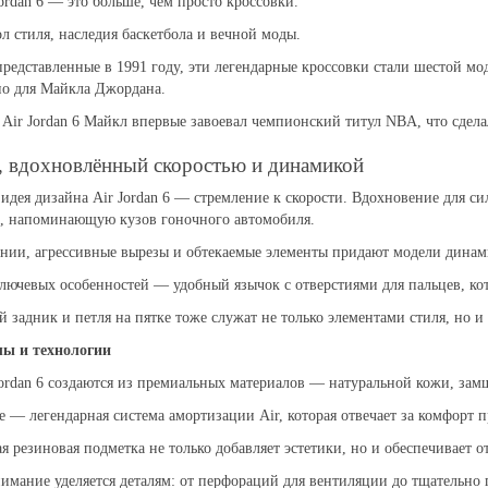
Jordan 6 — это больше, чем просто кроссовки.
л стиля, наследия баскетбола и вечной моды.
редставленные в 1991 году, эти легендарные кроссовки стали шестой мо
но для Майкла Джордана.
Air Jordan 6 Майкл впервые завоевал чемпионский титул NBA, что сдела
, вдохновлённый скоростью и динамикой
идея дизайна Air Jordan 6 — стремление к скорости. Вдохновение для с
к, напоминающую кузов гоночного автомобиля.
нии, агрессивные вырезы и обтекаемые элементы придают модели динам
лючевых особенностей — удобный язычок с отверстиями для пальцев, кот
 задник и петля на пятке тоже служат не только элементами стиля, но 
ы и технологии
Jordan 6 создаются из премиальных материалов — натуральной кожи, зам
 — легендарная система амортизации Air, которая отвечает за комфорт п
я резиновая подметка не только добавляет эстетики, но и обеспечивает 
имание уделяется деталям: от перфораций для вентиляции до тщательно