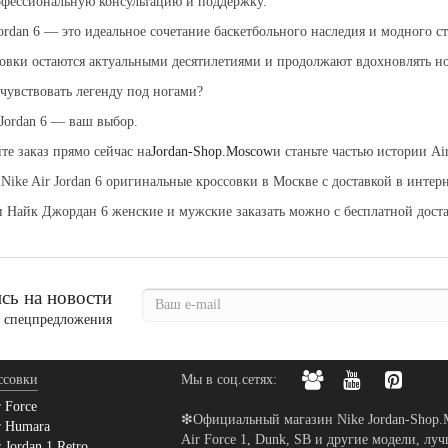
фессиональную консультацию и поддержку.
Jordan 6 — это идеальное сочетание баскетбольного наследия и модного ст
овки остаются актуальными десятилетиями и продолжают вдохновлять нов
чувствовать легенду под ногами?
 Jordan 6 — ваш выбор.
е заказ прямо сейчас на
Jordan-Shop.Moscow
и станьте частью истории Air
 Nike Air Jordan 6 оригинальные кроссовки в Москве с доставкой в интер
и Найк Джордан 6 женские и мужские заказать можно с бесплатной дос
ь на новости
и спецпредложения
ссовки
Мы в соц.сетях:
r Force
❇Официальный магазин Nike Jordan-Shop.M
r Humara
Air Force 1, Dunk, SB и другие модели, л
 Jordan 1 Retro