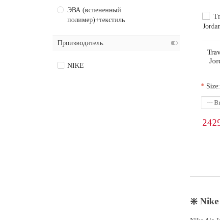
ЭВА (вспененный
полимер)+текстиль
Производитель:
Trav
Jor
NIKE
Size:
242
❇️ Nik