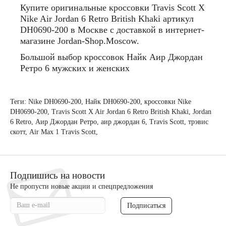
Купите
оригинальные
кроссовки
Travis Scott X
Nike Air Jordan 6 Retro British Khaki
артикул
DH0690-200
в
Москве
с
доставкой
в
интернет
-
магазине
Jordan-Shop.Moscow.
Большой
выбор
кроссовок
Найк
Аир
Джордан
Ретро
6
мужских
и
женских
Теги:
Nike DH0690-200
,
Найк DH0690-200
,
кроссовки Nike
DH0690-200
,
Travis Scott X Air Jordan 6 Retro British Khaki
,
Jordan
6 Retro
,
Аир Джордан Ретро
,
аир джордан 6
,
Travis Scott
,
трэвис
скотт
,
Air Max 1 Travis Scott
,
Подпишись на новости
Не пропусти новые акции и спецпредложения
Подписаться