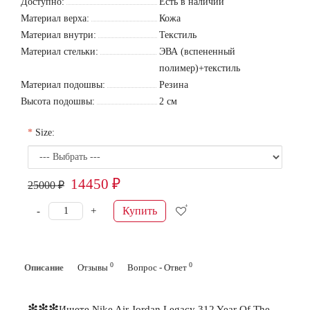
Доступно:
Есть в наличии
Материал верха:
Кожа
Материал внутри:
Текстиль
Материал стельки:
ЭВА (вспененный
полимер)+текстиль
Материал подошвы:
Резина
Высота подошвы:
2 см
Size:
14450 ₽
25000 ₽
Купить
-
+
0
0
Описание
Отзывы
Вопрос - Ответ
❇❇❇
Ищете
Nike Air Jordan Legacy 312 Year Of The